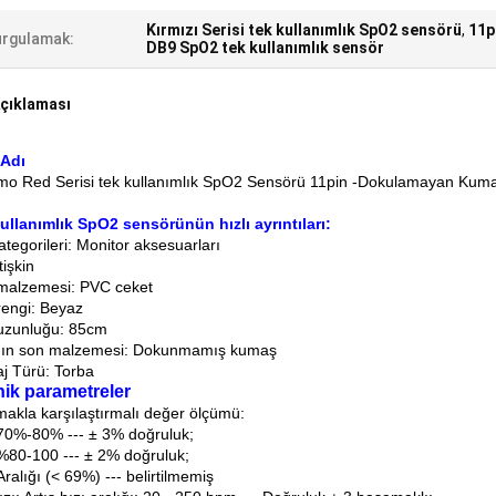
Kırmızı Serisi tek kullanımlık SpO2 sensörü
,
11p
rgulamak:
DB9 SpO2 tek kullanımlık sensör
çıklaması
 Adı
mo Red Serisi tek kullanımlık SpO2 Sensörü 11pin -Dokulamayan Kum
ullanımlık SpO2 sensörünün hızlı ayrıntıları:
tegorileri: Monitor aksesuarları
tişkin
malzemesi: PVC ceket
rengi: Beyaz
uzunluğu: 85cm
nın son malzemesi: Dokunmamış kumaş
j Türü: Torba
ik parametreler
akla karşılaştırmalı değer ölçümü:
 70%-80% --- ± 3% doğruluk;
 %80-100 --- ± 2% doğruluk;
alığı (< 69%) --- belirtilmemiş