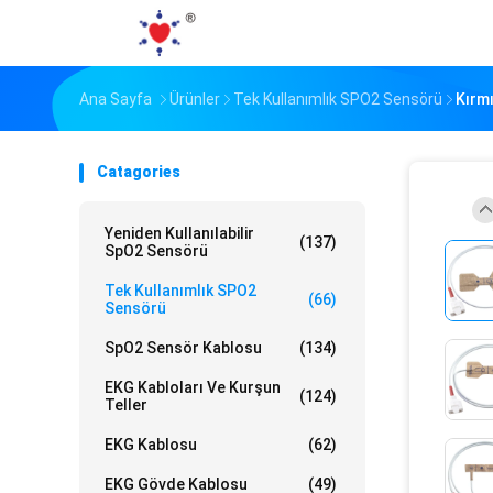
Ana Sayfa
Ürünler
Tek Kullanımlık SPO2 Sensörü
Kırmı
Catagories
Yeniden Kullanılabilir
(137)
SpO2 Sensörü
Tek Kullanımlık SPO2
(66)
Sensörü
SpO2 Sensör Kablosu
(134)
EKG Kabloları Ve Kurşun
(124)
Teller
EKG Kablosu
(62)
EKG Gövde Kablosu
(49)