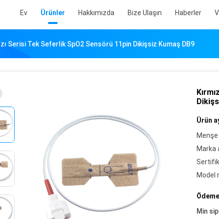
Ev
Ürünler
Hakkımızda
Bize Ulaşın
Haberler
V
zı Serisi Tek Seferlik SpO2 Sensörü 11pin Dikişsiz Kumaş DB9
Kırmız
Dikiş
Ürün ay
Menşe 
Marka a
Sertifi
Model 
Ödeme 
Min sip