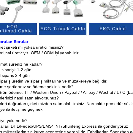
orulan Sorular
ret şirketi mi yoksa üretici misiniz?
orijinal üreticiyiz. OEM / ODM işi yapabiliriz.
limat süreniz ne kadar?
 siparişi: 1-2 gün
 sipariş 2-4 gün
ipariş üretim ve sipariş miktarına ve müzakereye bağlıdır.
me şartlarınız ve ödeme şekliniz nedir?
ön ödeme. TT / Western Union / Paypal / / Ali pay / Wechat / L / C (baz
lerinizi nasıl satın alıyorsunuz?
nleri doğrudan şirketimizden satın alabilirsiniz. Normalde prosedür s
rye ile iletişime geçmek.
iye yolu nedir?
Malları DHL/Fedex/UPS/EMS/TNT/Shunfeng Express ile gönderiyoruz
ı müşterilerimizin kurye acentesine verebiliriz. Fabrikadan Shenzhen ac