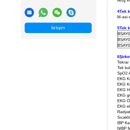
Artış H
4Tek 
M-asi-
İletişim
5Tek k
BSAY0
BSAY0
BSAY0
6Şirke
Tekrar 
Tek ku
SpO2 A
EKG Ka
EKG Ka
EKG Ho
EKG gö
EKG Ön
EKG el
Radyat
Sıcakl
IBP Ka
NIBP M