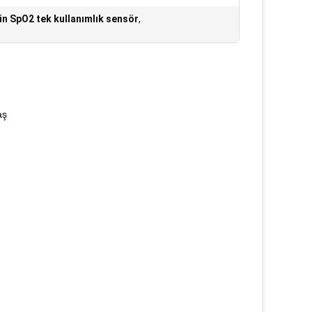
in SpO2 tek kullanımlık sensör
,
aş