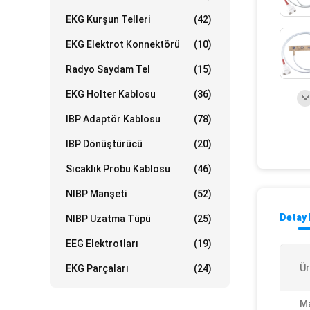
EKG Kurşun Telleri
(42)
EKG Elektrot Konnektörü
(10)
Radyo Saydam Tel
(15)
EKG Holter Kablosu
(36)
IBP Adaptör Kablosu
(78)
IBP Dönüştürücü
(20)
Sıcaklık Probu Kablosu
(46)
NIBP Manşeti
(52)
Detay 
NIBP Uzatma Tüpü
(25)
EEG Elektrotları
(19)
Ür
EKG Parçaları
(24)
M