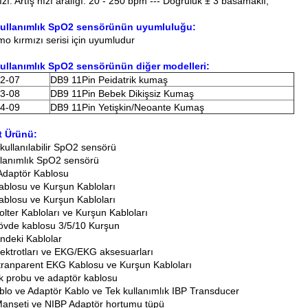
ızı: Artış hızı aralığı: 20 - 250 bpm --- Doğruluk ± 3 basamaklı;
kullanımlık SpO2 sensörünün uyumluluğu:
mo kırmızı serisi için uyumludur
ullanımlık SpO2 sensörünün diğer modelleri:
2-07
DB9 11Pin Peidatrik kumaş
3-08
DB9 11Pin Bebek Dikişsiz Kumaş
4-09
DB9 11Pin Yetişkin/Neoante Kumaş
t Ürünü:
kullanılabilir SpO2 sensörü
llanımlık SpO2 sensörü
daptör Kablosu
blosu ve Kurşun Kabloları
blosu ve Kurşun Kabloları
lter Kabloları ve Kurşun Kabloları
vde kablosu 3/5/10 Kurşun
deki Kablolar
ektrotları ve EKG/EKG aksesuarları
ranparent EKG Kablosu ve Kurşun Kabloları
ık probu ve adaptör kablosu
blo ve Adaptör Kablo ve Tek kullanımlık IBP Transducer
anşeti ve NIBP Adaptör hortumu tüpü