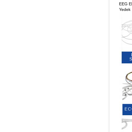
EEG El
Yedek p