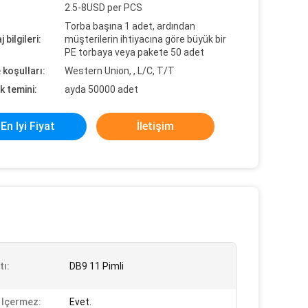
2.5-8USD per PCS
Torba başına 1 adet, ardından
 bilgileri:
müşterilerin ihtiyacına göre büyük bir
PE torbaya veya pakete 50 adet
koşulları:
Western Union, , L/C, T/T
k temini:
ayda 50000 adet
En Iyi Fiyat
İletişim
tı:
DB9 11 Pimli
 Içermez:
Evet.