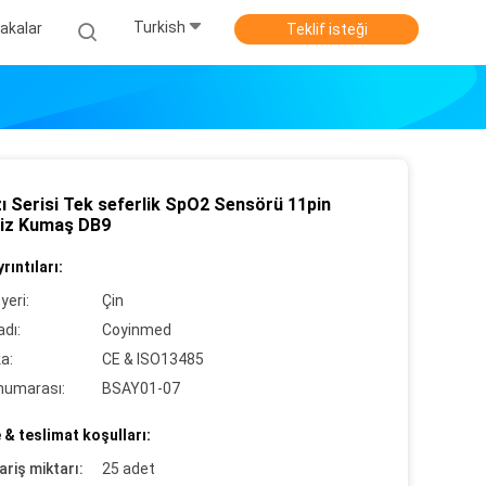
Turkish
akalar
Teklif isteği
ı Serisi Tek seferlik SpO2 Sensörü 11pin
siz Kumaş DB9
rıntıları:
yeri:
Çin
dı:
Coyinmed
ka:
CE & ISO13485
numarası:
BSAY01-07
& teslimat koşulları:
ariş miktarı:
25 adet