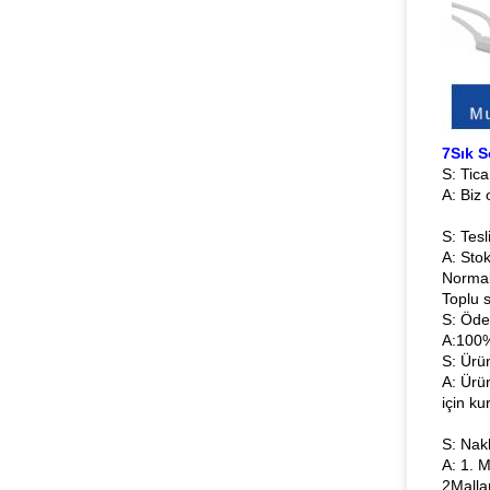
7Sık S
S: Tica
A: Biz 
S: Tes
A: Stok
Normal
Toplu s
S: Öde
A:100% 
S: Ürün
A: Ürü
için ku
S: Nakl
A: 1. 
2Mallar