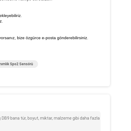
leyebiliriz.
z.
yorsanız, bize özgürce e-posta gönderebilirsiniz.
anımlık Spo2 Sensörü
ş DB9 bana tür, boyut, miktar, malzeme gibi daha fazla