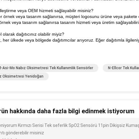
lleştirme veya OEM hizmeti sağlayabilir misiniz?
r örnek veya tasarım sağlanırsa, müşteri logosunu ürüne veya pakete ek
örnek veya tasarım sağlanırsa tasarım hizmeti veya üretim sağlayabiliri
l olarak dağıtıcınız olabilir miyiz?
, her ülkede veya bölgede dağıtımcılar arıyoruz. Eğer dağıtımla ilgileni
M-Asi-Mo Nabız Oksimetresi Tek Kullanımlık Sensörler
N-Ellcor Tek Kull
z Oksimetresi Yenidoğan
rün hakkında daha fazla bilgi edinmek istiyorum
ileniyorum Kırmızı Serisi Tek seferlik SpO2 Sensörü 11pin Dikişsiz Kuma
ntı gönderebilir misiniz