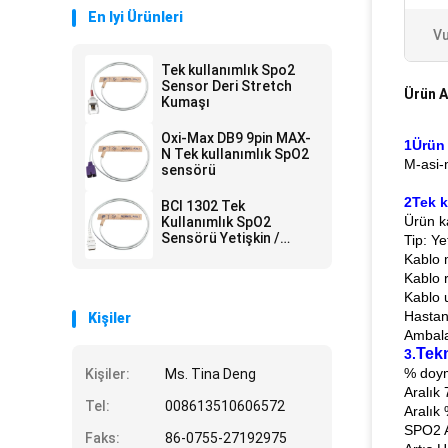
En Iyi Ürünleri
Vu
Tek kullanımlık Spo2
Sensor Deri Stretch
Ürün A
Kumaşı
Oxi-Max DB9 9pin MAX-
1Ürün
N Tek kullanımlık SpO2
M-asi-
sensörü
2Tek k
BCI 1302 Tek
Ürün ka
Kullanımlık SpO2
Sensörü Yetişkin /
Tip: Ye
Yenidoğan 9pin spO2 -
Kablo 
Cilt streç kumaş
Kablo 
Kablo 
Hasta
Kişiler
Ambala
Tekn
3.
% doym
Kişiler:
Ms. Tina Deng
Aralık
Tel:
008613510606572
Aralık
SPO2 Ar
Faks:
86-0755-27192975