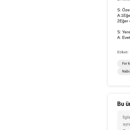
S: Öze
A:1Eğe
2Eğer 
S: Yere
A: Evet
Etiket:
For 
Nabı
Bu ü
İlg
ayrı