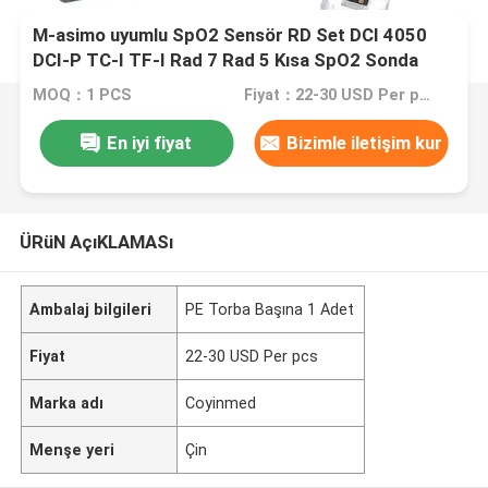
M-asimo uyumlu SpO2 Sensör RD Set DCI 4050
DCI-P TC-I TF-I Rad 7 Rad 5 Kısa SpO2 Sonda
Kablosu
MOQ：1 PCS
Fiyat：22-30 USD Per pcs
En iyi fiyat
Bizimle iletişim kur
ÜRüN AçıKLAMASı
Ambalaj bilgileri
PE Torba Başına 1 Adet
Fiyat
22-30 USD Per pcs
Marka adı
Coyinmed
Menşe yeri
Çin