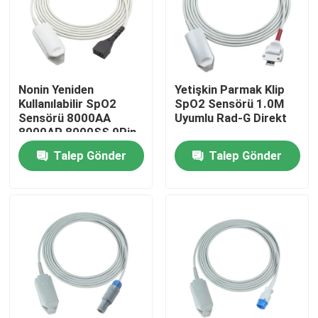
Nonin Yeniden
Yetişkin Parmak Klip
Kullanılabilir SpO2
SpO2 Sensörü 1.0M
Sensörü 8000AA
Uyumlu Rad-G Direkt
8000AP 8000SS 9Pin
7500 8800 Xpod 3012
Talep Gönder
Talep Gönder
Yetişkin Parmak Klipsi
SpO2 Probu
Ev
Ürünler
Hakkımızda