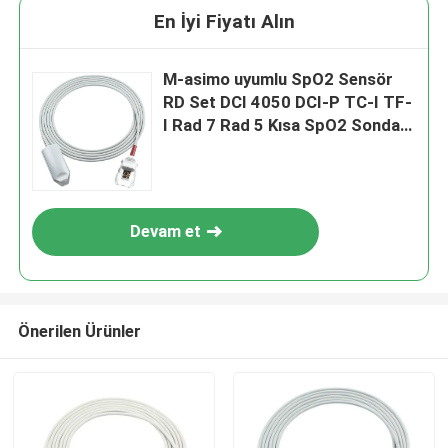
En İyi Fiyatı Alın
M-asimo uyumlu SpO2 Sensör
RD Set DCI 4050 DCI-P TC-I TF-
I Rad 7 Rad 5 Kısa SpO2 Sonda
Kablosu
Devam et
Önerilen Ürünler