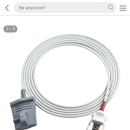
2
/
4