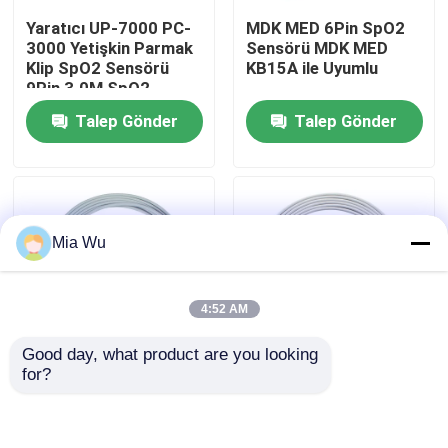
Yaratıcı UP-7000 PC-
MDK MED 6Pin SpO2
3000 Yetişkin Parmak
Sensörü MDK MED
Fabrika turu
Klip SpO2 Sensörü
KB15A ile Uyumlu
9Pin 3.0M SpO2
Sonda
Talep Gönder
Talep Gönder
Kalite kontrol
Bize Ulaşın
Mia Wu
Haberler
Vakalar
4:52 AM
Good day, what product are you looking 
Bir teklif isteği
for?
Biolight Tekrar
P-Hilips M1196A
Kullanılabilir SpO2
Yeniden Kullanılabilir
Sensörü M900 M7000
Yetişkin Parmak Klipsi
Yeniden kullanılabilir spO2 sensörü
M9500 Dijital Yetişkin
SpO2 Sensörü