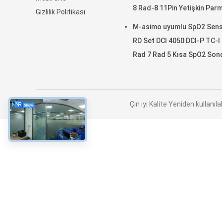
8 Rad-8 11Pin Yetişkin Par
Gizlilik Politikası
Klipsi SpO2 Probu
M-asimo uyumlu SpO2 Sen
RD Set DCI 4050 DCI-P TC-I
Rad 7 Rad 5 Kısa SpO2 Son
Kablosu
Çin iyi Kalite Yeniden kullanı