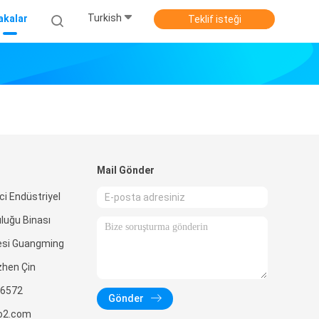
Turkish
akalar
Teklif isteği
Mail Gönder
ci Endüstriyel
uluğu Binası
esi Guangming
zhen Çin
6572
Gönder
o2.com