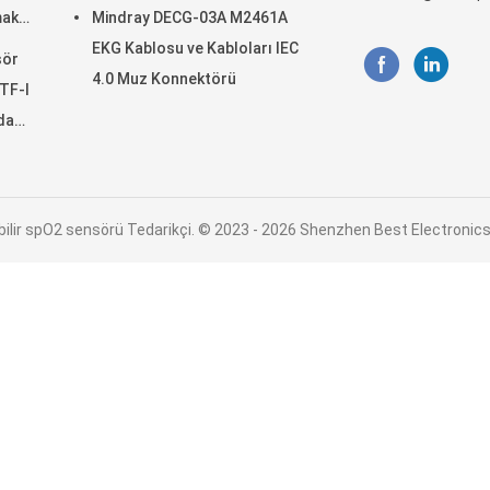
mak
Mindray DECG-03A M2461A
EKG Kablosu ve Kabloları IEC
sör
4.0 Muz Konnektörü
 TF-I
da
labilir spO2 sensörü Tedarikçi. © 2023 - 2026 Shenzhen Best Electronics 