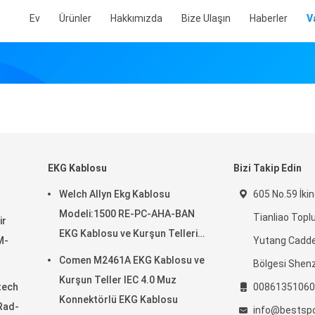
Ev
Ürünler
Hakkımızda
Bize Ulaşın
Haberler
V
EKG Kablosu
Bizi Takip Edin
Welch Allyn Ekg Kablosu
605 No.59 İkin
Modeli:1500 RE-PC-AHA-BAN
Tianliao Topl
ir
EKG Kablosu ve Kurşun Telleri
M-
Yutang Cadd
IEC 4.0Muz
Comen M2461A EKG Kablosu ve
Bölgesi Shen
Kurşun Teller IEC 4.0 Muz
tech
00861351060
Konnektörlü EKG Kablosu
Rad-
info@bestsp