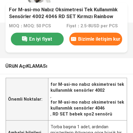
For M-asi-mo Nabız Oksimetresi Tek Kullanımlık
Sensörler 4002 4046 RD SET Kırmızı Rainbow
Tech Bebek Mavisi Sünger
MOQ：MOQ: 50 PCS
Fiyat：2.5-8USD per PCS
En iyi fiyat
Bizimle iletişim kur
ÜRüN AçıKLAMASı
for M-asi-mo nabız oksimetresi tek
kullanımlık sensörler 4002
,
Önemli Noktalar:
for M-asi-mo nabız oksimetresi tek
kullanımlık sensörler 4046
,
RD SET bebek spo2 sensörü
Torba başına 1 adet, ardından
Ambalaj bilgileri
müşterilerin ihtiyacına göre büyük bir