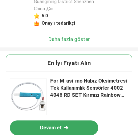
Guangming District Shenzhen
China ,Çin
5.0
Onaylı tedarikçi
Daha fazla göster
En İyi Fiyatı Alın
For M-asi-mo Nabız Oksimetresi
Tek Kullanımlık Sensörler 4002
4046 RD SET Kırmızı Rainbow
Tech Bebek Mavisi Sünger
Devam et