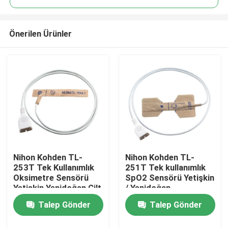
Önerilen Ürünler
Nihon Kohden TL-
Nihon Kohden TL-
Ev
253T Tek Kullanımlık
251T Tek kullanımlık
Oksimetre Sensörü
SpO2 Sensörü Yetişkin
Yetişkin Yenidoğan Cilt
/ Yenidoğan
Ürünler
Streç Kumaş
Dokunulmamış Kumaş
Talep Gönder
Talep Gönder
Tek kullanımlık SpO2
Sondu
Hakkımızda