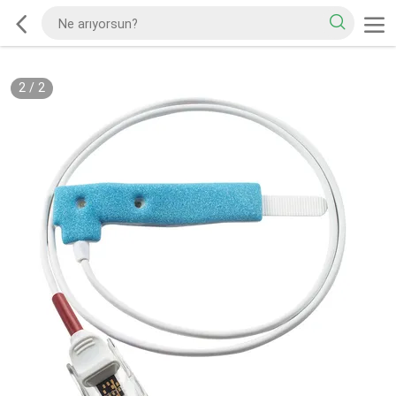
2
/
2