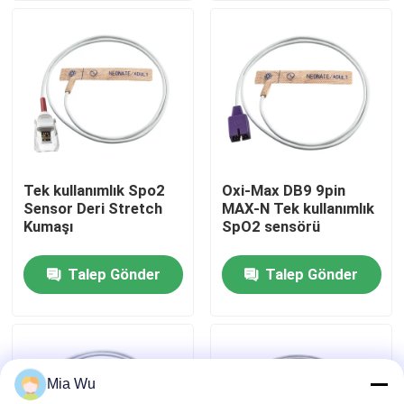
Fabrika turu
Kalite kontrol
Bize Ulaşın
Tek kullanımlık Spo2
Oxi-Max DB9 9pin
Sensor Deri Stretch
MAX-N Tek kullanımlık
Haberler
Kumaşı
SpO2 sensörü
Talep Gönder
Talep Gönder
Vakalar
Bir teklif isteği
Mia Wu
Yeniden kullanılabilir spO2 sensörü