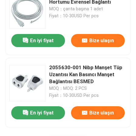
Hortumu Evrensel Bağlantı
MOQ：çanta başına 1 adet
Radyo Saydam Tel
Fiyat：10-30USD Per pcs
EKG holter kablosu
En iyi fiyat
Bize ulaşın
IBP Adaptör Kablosu
2055630-001 Nibp Manşet Tüp
IBP Dönüştürücü
Uzantısı Kan Basıncı Manşet
Bağlantısı BESMED
MOQ：MOQ: 2 PCS
Sıcaklık Probu Kablosu
Fiyat：10-30USD Per pcs
NIBP Manşeti
En iyi fiyat
Bize ulaşın
NIBP Uzatma Tüpü