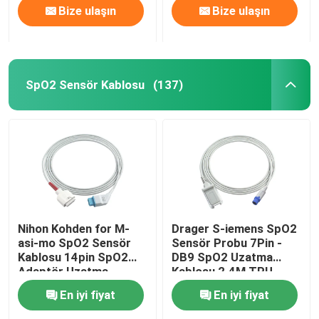
Bize ulaşın
Bize ulaşın
SpO2 Sensör Kablosu
(137)
Nihon Kohden for M-
Drager S-iemens SpO2
asi-mo SpO2 Sensör
Sensör Probu 7Pin -
Kablosu 14pin SpO2
DB9 SpO2 Uzatma
Adaptör Uzatma
Kablosu 2.4M TPU
Kablosu Hasta Kablosu
En iyi fiyat
En iyi fiyat