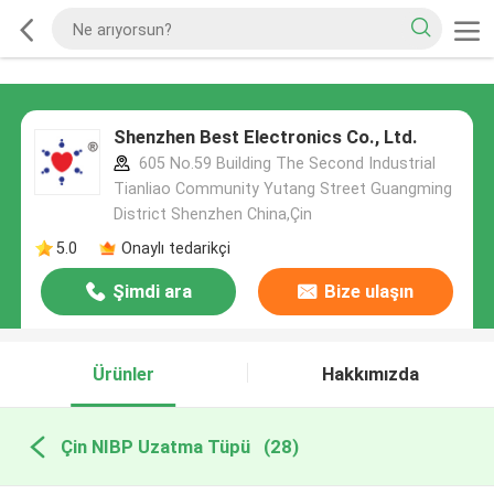
Shenzhen Best Electronics Co., Ltd.
605 No.59 Building The Second Industrial
Tianliao Community Yutang Street Guangming
District Shenzhen China,Çin
5.0
Onaylı tedarikçi
Şimdi ara
Bize ulaşın
Ürünler
Hakkımızda
Çin NIBP Uzatma Tüpü
(28)