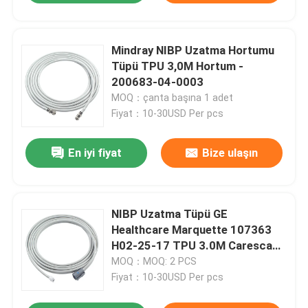
Mindray NIBP Uzatma Hortumu
Tüpü TPU 3,0M Hortum -
200683-04-0003
MOQ：çanta başına 1 adet
Fiyat：10-30USD Per pcs
En iyi fiyat
Bize ulaşın
NIBP Uzatma Tüpü GE
Healthcare Marquette 107363
H02-25-17 TPU 3.0M Carescape
B650 V100
MOQ：MOQ: 2 PCS
Fiyat：10-30USD Per pcs