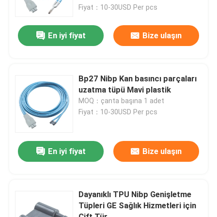
Fiyat：10-30USD Per pcs
Fabrika turu
En iyi fiyat
Bize ulaşın
Kalite kontrol
Bp27 Nibp Kan basıncı parçaları
Bize Ulaşın
uzatma tüpü Mavi plastik
MOQ：çanta başına 1 adet
Fiyat：10-30USD Per pcs
Haberler
Vakalar
En iyi fiyat
Bize ulaşın
Bir teklif isteği
Dayanıklı TPU Nibp Genişletme
Tüpleri GE Sağlık Hizmetleri için
Yeniden kullanılabilir spO2 sensörü
Çift Tür