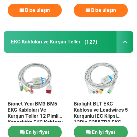
Bize ulaşın
Bize ulaşın
EKG Kabloları ve Kurşun Teller
(127)
Bionet Yeni BM3 BM5
Biolight BLT EKG
EKG Kabloları Ve
Kablosu ve Leadwires 5
Kurşun Teller 12 Pimli
Kurşunlu IEC Klipsi
Konnektör EKG Kablosu
12Pin C2557P0 EKG
3 Kurşun IEC Kapma
Kablosu
En iyi fiyat
En iyi fiyat
Klipsi