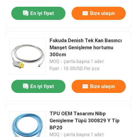
En iyi fiyat
Bize ulaşın
Fukuda Denish Tek Kan Basıncı
Manşet Genişleme hortumu
300cm
MOQ：çanta başına 1 adet
Fiyat：10-30USD Per pcs
En iyi fiyat
Bize ulaşın
Ev
TPU OEM Tasarımı Nibp
Ürünler
Genişleme Tüpü 300829 Y Tip
BP20
Hakkımızda
MOQ：çanta başına 1 adet