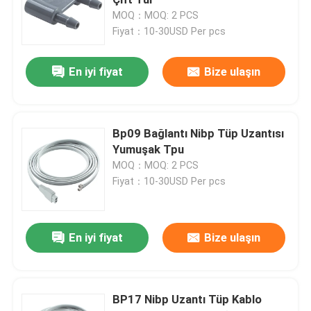
MOQ：MOQ: 2 PCS
Fiyat：10-30USD Per pcs
Tek Kullanımlık SPO2 Sensörü
En iyi fiyat
Bize ulaşın
SpO2 Sensör Kablosu
EKG Kabloları ve Kurşun Teller
Bp09 Bağlantı Nibp Tüp Uzantısı
Yumuşak Tpu
MOQ：MOQ: 2 PCS
EKG Kablosu
Fiyat：10-30USD Per pcs
EKG Gövde Kablosu
En iyi fiyat
Bize ulaşın
EKG Kurşun Telleri
BP17 Nibp Uzantı Tüp Kablo
EKG Elektrot Konnektörü