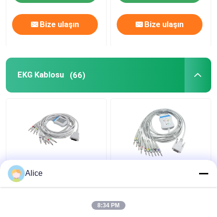
Bize ulaşın
Bize ulaşın
EKG Kablosu
(66)
GE Marqutte EKG
Nihon Kohden Ekg
Alice
Kablosu ve Leadwires
Gövde Kablosu BA-
IEC 4.0Muz Konektörü
902D ECG-FD07 ECG-
MAC500 MAC600
9010K Kurşun Teller 15
8:34 PM
2104727-001
Pin IEC Banana 4.0