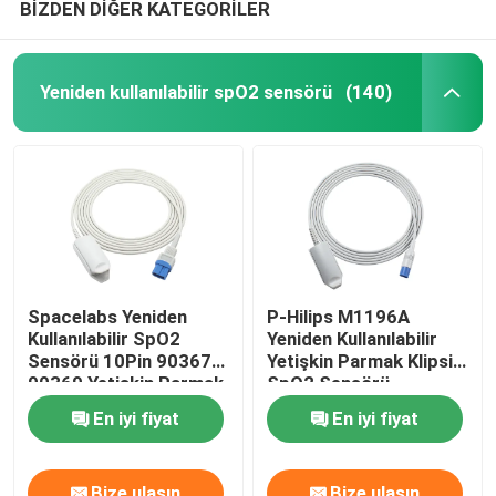
BİZDEN DİĞER KATEGORİLER
Yeniden kullanılabilir spO2 sensörü
(140)
Spacelabs Yeniden
P-Hilips M1196A
Kullanılabilir SpO2
Yeniden Kullanılabilir
Sensörü 10Pin 90367
Yetişkin Parmak Klipsi
90369 Yetişkin Parmak
SpO2 Sensörü
Klipsi SpO2 Sensörü
Dikdörtgen 8Pin
En iyi fiyat
En iyi fiyat
Bize ulaşın
Bize ulaşın