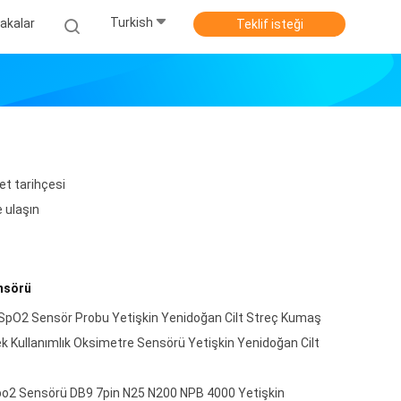
Turkish
akalar
Teklif isteği
et tarihçesi
e ulaşın
nsörü
k SpO2 Sensör Probu Yetişkin Yenidoğan Cilt Streç Kumaş
 Kullanımlık Oksimetre Sensörü Yetişkin Yenidoğan Cilt
 Spo2 Sensörü DB9 7pin N25 N200 NPB 4000 Yetişkin