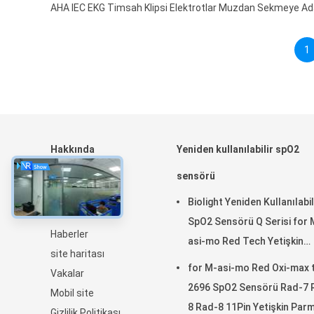
AHA IEC EKG Timsah Klipsi Elektrotlar Muzdan Sekmeye Ad
1
Hakkında
Yeniden kullanılabilir spO2
Ev
sensörü
Ürünler
Biolight Yeniden Kullanılabil
Hakkımızda
SpO2 Sensörü Q Serisi for 
Haberler
asi-mo Red Tech Yetişkin
site haritası
Parmak Klipsi SpO2 Probu
for M-asi-mo Red Oxi-max 
Vakalar
2696 SpO2 Sensörü Rad-7 
Mobil site
8 Rad-8 11Pin Yetişkin Par
Gizlilik Politikası