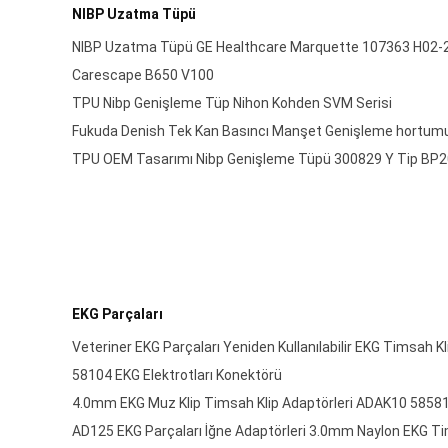
NIBP Uzatma Tüpü
NIBP Uzatma Tüpü GE Healthcare Marquette 107363 H02-
Carescape B650 V100
TPU Nibp Genişleme Tüp Nihon Kohden SVM Serisi
Fukuda Denish Tek Kan Basıncı Manşet Genişleme hortu
TPU OEM Tasarımı Nibp Genişleme Tüpü 300829 Y Tip BP2
EKG Parçaları
Veteriner EKG Parçaları Yeniden Kullanılabilir EKG Timsah K
58104 EKG Elektrotları Konektörü
4.0mm EKG Muz Klip Timsah Klip Adaptörleri ADAK10 58581
AD125 EKG Parçaları İğne Adaptörleri 3.0mm Naylon EKG Tim