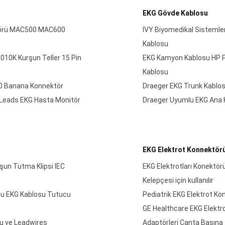
EKG Gövde Kablosu
ktörü MAC500 MAC600
IVY Biyomedikal Sistemle
Kablosu
10K Kurşun Teller 15 Pin
EKG Kamyon Kablosu HP P
Kablosu
.0 Banana Konnektör
Draeger EKG Trunk Kablos
Leads EKG Hasta Monitör
Draeger Uyumlu EKG Ana 
EKG Elektrot Konnektör
şun Tutma Klipsi IEC
EKG Elektrotları Konektörü
Kelepçesi için kullanılır
lu EKG Kablosu Tutucu
Pediatrik EKG Elektrot Ko
GE Healthcare EKG Elektr
u ve Leadwires
Adaptörleri Çanta Başına