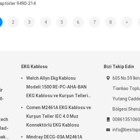
aptörler 9490-214
2
3
4
5
6
7
8
>
EKG Kablosu
Bizi Takip Edin
Welch Allyn Ekg Kablosu
605 No.59 İkin
Modeli:1500 RE-PC-AHA-BAN
Tianliao Topl
ir
EKG Kablosu ve Kurşun Telleri
M-
Yutang Cadd
IEC 4.0Muz
Comen M2461A EKG Kablosu ve
Bölgesi Shen
Kurşun Teller IEC 4.0 Muz
tech
00861351060
Konnektörlü EKG Kablosu
Rad-
info@bestsp
mak
Mindray DECG-03A M2461A