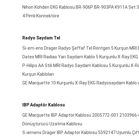
Nihon Kohden EKG Kablosu BR-906P BR-903PA K911A Set 3 
4 Pimli Konnektöre
Radyo Saydam Tel
Si-em-ens Drager Radyo Şeffaf Tel Röntgen 5 Kurşun MRI 
Datex MRI Radiao Yarı Saydam Kablo 5 Kurşunlu X-Ray EKG 
P-Hilips AA Stili MRI Radyo Saydam Kablosu 5 Kurşunlu X
Kurşun Kabloları
GE Marquette 10 Kurşunlu X-Ray EKG Radyosaydam Kablo v
IBP Adaptör Kablosu
GE Marquette IBP Adaptör Kablosu 2005772-001 2103966-0
Dönüştürücü Uzatma Kablosu
S-iemens Drager IBP Adaptör Kablosu 5592147 Uyumlu Çif