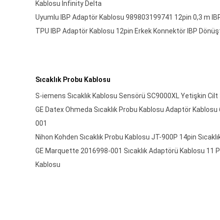
Kablosu Infinity Delta
Uyumlu IBP Adaptör Kablosu 989803199741 12pin 0,3 m I
TPU IBP Adaptör Kablosu 12pin Erkek Konnektör IBP Dönüş
Sıcaklık Probu Kablosu
S-iemens Sıcaklık Kablosu Sensörü SC9000XL Yetişkin Cil
GE Datex Ohmeda Sıcaklık Probu Kablosu Adaptör Kablosu
001
Nihon Kohden Sıcaklık Probu Kablosu JT-900P 14pin Sıcaklı
GE Marquette 2016998-001 Sıcaklık Adaptörü Kablosu 11 Pı
Kablosu