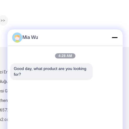
>>
Mia Wu
4:28 AM
Mail Gönder
Good day, what product are you looking 
ci Endüstriyel
for?
uluğu Binası
esi Guangming
zhen Çin
6572
Gönder
o2.com