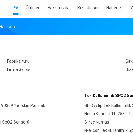
Ev
Ürünler
Hakkımızda
Bize Ulaşın
Haberler
V
Haritası
Fabrika turu
Şirk
Firma Servisi
Biz
Tek Kullanımlık SPO2 Se
7 90369 Yetişkin Parmak
GE Oxytip Tek Kullanımlı
Nihon Kohden TL-253T Tek
psi SpO2 Sensörü
Streç Kumaş
N-ellcor Tek Kullanımlık