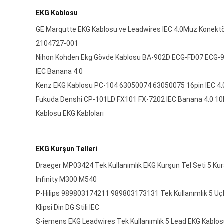
EKG Kablosu
GE Marqutte EKG Kablosu ve Leadwires IEC 4.0Muz Kone
2104727-001
Nihon Kohden Ekg Gövde Kablosu BA-902D ECG-FD07 ECG-90
IEC Banana 4.0
Kenz EKG Kablosu PC-104 63050074 63050075 16pin IEC 4
Fukuda Denshi CP-101LD FX101 FX-7202 IEC Banana 4.0 10
Kablosu EKG Kabloları
EKG Kurşun Telleri
Draeger MP03424 Tek Kullanımlık EKG Kurşun Tel Seti 5 Kur
Infinity M300 M540
P-Hilips 989803174211 989803173131 Tek Kullanımlık 5 Uç
Klipsi Din DG Stili IEC
S-iemens EKG Leadwires Tek Kullanımlık 5 Lead EKG Kablos