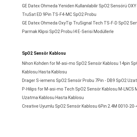
GE Datex Ohmeda Yeniden Kullanılabilir SpO2 Sensörü OX
TruSat ED 9Pin TS-F4-MC SpO2 Probu
GE Datex Ohmeda OxyTip TruSignal Tech TS-F-D SpO2 Sens
Parmak Klipsi SpO2 Probu I4 E-Serisi Modüllerle
SpO2 Sensör Kablosu
Nihon Kohden for M-asi-mo SpO2 Sensör Kablosu 14pin S
Kablosu Hasta Kablosu
Drager S-iemens SpO2 Sensör Probu 7Pin - DB9 SpO2 Uza
P-Hilips for M-asi-mo Tech SpO2 Sensör Kablosu M-LNCS
Uzatma Kablosu Hasta Kablosu
Creative Uyumlu SpO2 Sensör Kablosu 6Pin 2.4M 0010-20