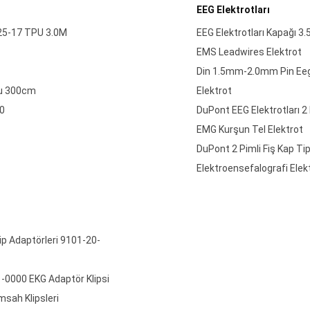
EEG Elektrotları
25-17 TPU 3.0M
EEG Elektrotları Kapağı 
EMS Leadwires Elektrot
Din 1.5mm-2.0mm Pin Eeg 
mu 300cm
Elektrot
0
DuPont EEG Elektrotları 2
EMG Kurşun Tel Elektrot
DuPont 2 Pimli Fiş Kap Tip
Elektroensefalografi Elekt
lip Adaptörleri 9101-20-
-0000 EKG Adaptör Klipsi
sah Klipsleri