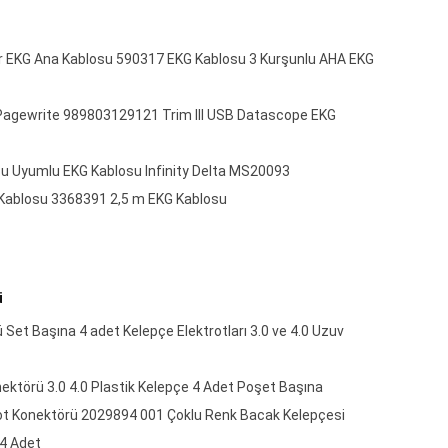
r EKG Ana Kablosu 590317 EKG Kablosu 3 Kurşunlu AHA EKG
agewrite 989803129121 Trim III USB Datascope EKG
u Uyumlu EKG Kablosu Infinity Delta MS20093
Kablosu 3368391 2,5 m EKG Kablosu
ü
 Set Başına 4 adet Kelepçe Elektrotları 3.0 ve 4.0 Uzuv
nektörü 3.0 4.0 Plastik Kelepçe 4 Adet Poşet Başına
ot Konektörü 2029894 001 Çoklu Renk Bacak Kelepçesi
 4 Adet