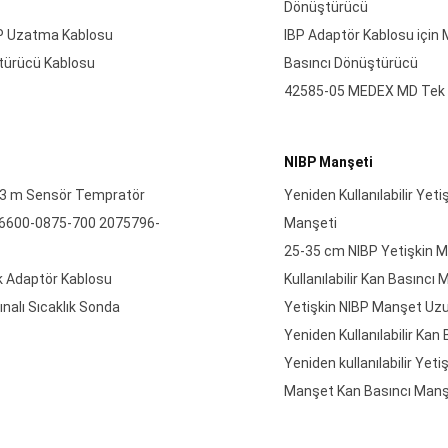
Dönüştürücü
BP Uzatma Kablosu
IBP Adaptör Kablosu için 
türücü Kablosu
Basıncı Dönüştürücü
42585-05 MEDEX MD Tek T
NIBP Manşeti
t 3 m Sensör Tempratör
Yeniden Kullanılabilir Y
 6600-0875-700 2075796-
Manşeti
25-35 cm NIBP Yetişkin M
k Adaptör Kablosu
Kullanılabilir Kan Basıncı
nalı Sıcaklık Sonda
Yetişkin NIBP Manşet Uz
Yeniden Kullanılabilir Kan
Yeniden kullanılabilir Y
Manşet Kan Basıncı Manş