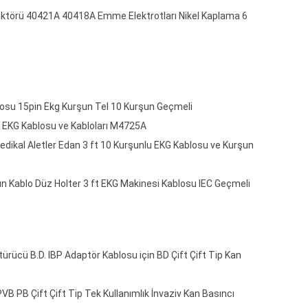
nektörü 40421A 40418A Emme Elektrotları Nikel Kaplama 6
osu 15pin Ekg Kurşun Tel 10 Kurşun Geçmeli
er EKG Kablosu ve Kabloları M4725A
dikal Aletler Edan 3 ft 10 Kurşunlu EKG Kablosu ve Kurşun
 Kablo Düz Holter 3 ft EKG Makinesi Kablosu IEC Geçmeli
ürücü B.D. IBP Adaptör Kablosu için BD Çift Çift Tip Kan
VB PB Çift Çift Tip Tek Kullanımlık İnvaziv Kan Basıncı