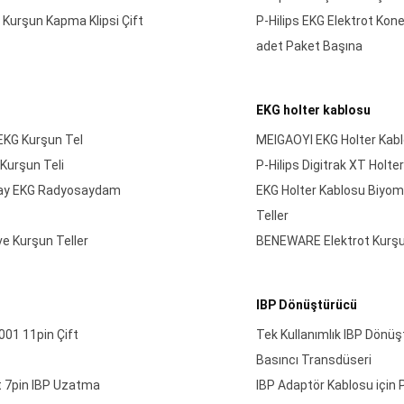
Kurşun Kapma Klipsi Çift
P-Hilips EKG Elektrot Ko
adet Paket Başına
EKG holter kablosu
EKG Kurşun Tel
MEIGAOYI EKG Holter Kabl
Kurşun Teli
P-Hilips Digitrak XT Holt
-Ray EKG Radyosaydam
EKG Holter Kablosu Biyome
Teller
e Kurşun Teller
BENEWARE Elektrot Kurşun
IBP Dönüştürücü
01 11pin Çift
Tek Kullanımlık IBP Dönüşt
Basıncı Transdüseri
t 7pin IBP Uzatma
IBP Adaptör Kablosu için P