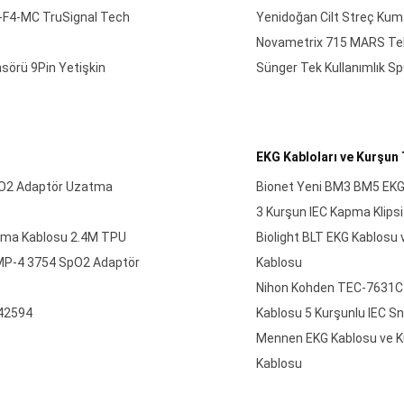
Y-F4-MC TruSignal Tech
Yenidoğan Cilt Streç Kum
Novametrix 715 MARS Tek
örü 9Pin Yetişkin
Sünger Tek Kullanımlık S
EKG Kabloları ve Kurşun 
pO2 Adaptör Uzatma
Bionet Yeni BM3 BM5 EKG 
3 Kurşun IEC Kapma Klipsi
tma Kablosu 2.4M TPU
Biolight BLT EKG Kablosu 
 MP-4 3754 SpO2 Adaptör
Kablosu
Nihon Kohden TEC-7631C E
-42594
Kablosu 5 Kurşunlu IEC S
Mennen EKG Kablosu ve Kur
Kablosu