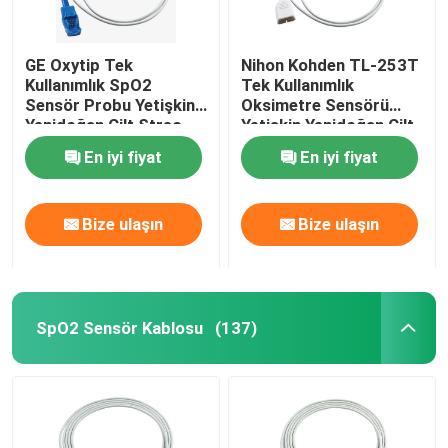
GE Oxytip Tek
Nihon Kohden TL-253T
Kullanımlık SpO2
Tek Kullanımlık
Sensör Probu Yetişkin
Oksimetre Sensörü
Yenidoğan Cilt Streç
Yetişkin Yenidoğan Cilt
Kumaş
Streç Kumaş
En iyi fiyat
En iyi fiyat
Bize ulaşın
Bize ulaşın
SpO2 Sensör Kablosu
(137)