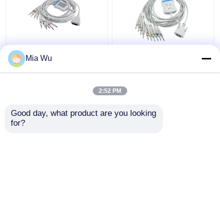
GE Marqutte EKG
Nihon Kohden Ekg
Mia Wu
Kablosu ve Leadwires
Gövde Kablosu BA-
IEC 4.0Muz Konektörü
902D ECG-FD07 ECG-
MAC500 MAC600
9010K Kurşun Teller 15
2:52 PM
2104727-001
Pin IEC Banana 4.0
En iyi fiyat
En iyi fiyat
Good day, what product are you looking 
for?
Bize ulaşın
Bize ulaşın
Daha fazla göster
Ana sayfa
Hakkımızda
Bize ulaşın
Desktop Site