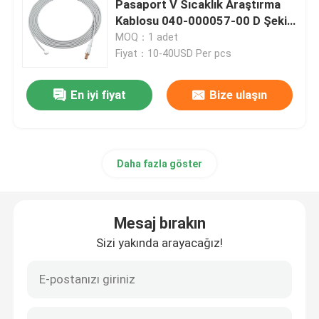
Pasaport V Sıcaklık Araştırma
Kablosu 040-000057-00 D Şekilli
Radyo Saydam Tel
Bağlantı
MOQ：1 adet
Fiyat：10-40USD Per pcs
EKG holter kablosu
En iyi fiyat
Bize ulaşın
IBP Adaptör Kablosu
Daha fazla göster
IBP Dönüştürücü
Sıcaklık Probu Kablosu
Mesaj bırakın
Sizi yakında arayacağız!
NIBP Manşeti
NIBP Uzatma Tüpü