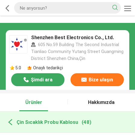
Shenzhen Best Electronics Co., Ltd.
605 No.59 Building The Second Industrial
Tianliao Community Yutang Street Guangming
District Shenzhen China,Çin
5.0
Onaylı tedarikçi
Şimdi ara
Bize ulaşın
Ürünler
Hakkımızda
Çin Sıcaklık Probu Kablosu
(48)