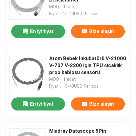
MOQ：1 adet
Fiyat：10-40USD Per pcs
Tek Kullanımlık SPO2 Sensörü
En iyi fiyat
Bize ulaşın
SpO2 Sensör Kablosu
EKG Kabloları ve Kurşun Teller
Atom Bebek Inkubatörü V-2100G
V-707 V-2200 için TPU sıcaklık
prob kablosu sensörü
EKG Kablosu
MOQ：1 adet
Fiyat：10-40USD Per pcs
EKG Gövde Kablosu
En iyi fiyat
Bize ulaşın
EKG Kurşun Telleri
Mindray Datascope 5Pin
EKG Elektrot Konnektörü