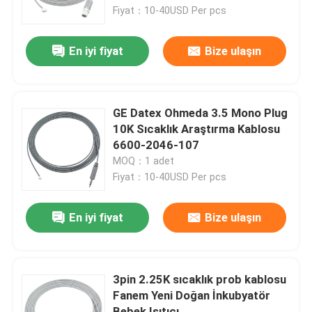
Fiyat：10-40USD Per pcs
Fabrika turu
En iyi fiyat
Bize ulaşın
Kalite kontrol
GE Datex Ohmeda 3.5 Mono Plug
Bize Ulaşın
10K Sıcaklık Araştırma Kablosu
6600-2046-107
MOQ：1 adet
Haberler
Fiyat：10-40USD Per pcs
Vakalar
En iyi fiyat
Bize ulaşın
Bir teklif isteği
3pin 2.25K sıcaklık prob kablosu
Fanem Yeni Doğan İnkubyatör
Yeniden kullanılabilir spO2 sensörü
Bebek Isıtıcı