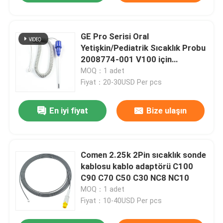
GE Pro Serisi Oral
Yetişkin/Pediatrik Sıcaklık Probu
2008774-001 V100 için
uyumludur
MOQ：1 adet
Fiyat：20-30USD Per pcs
En iyi fiyat
Bize ulaşın
Comen 2.25k 2Pin sıcaklık sonde
kablosu kablo adaptörü C100
C90 C70 C50 C30 NC8 NC10
MOQ：1 adet
Fiyat：10-40USD Per pcs