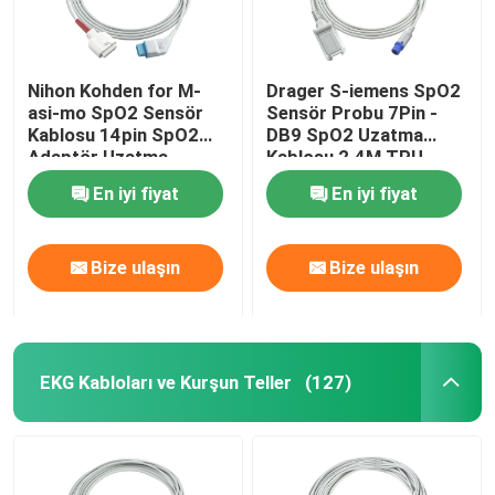
Nihon Kohden for M-
Drager S-iemens SpO2
asi-mo SpO2 Sensör
Sensör Probu 7Pin -
Kablosu 14pin SpO2
DB9 SpO2 Uzatma
Adaptör Uzatma
Kablosu 2.4M TPU
Kablosu Hasta Kablosu
En iyi fiyat
En iyi fiyat
Bize ulaşın
Bize ulaşın
EKG Kabloları ve Kurşun Teller
(127)