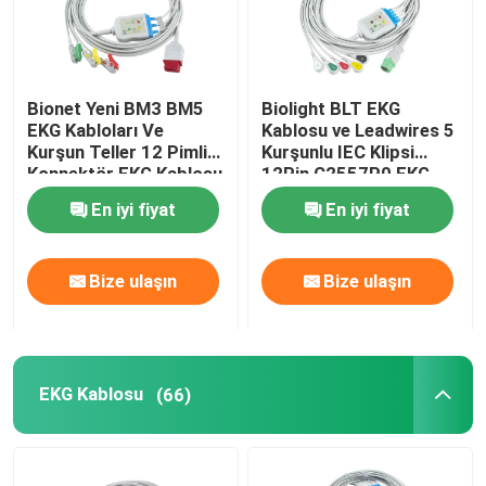
Bionet Yeni BM3 BM5
Biolight BLT EKG
EKG Kabloları Ve
Kablosu ve Leadwires 5
Kurşun Teller 12 Pimli
Kurşunlu IEC Klipsi
Konnektör EKG Kablosu
12Pin C2557P0 EKG
3 Kurşun IEC Kapma
Kablosu
En iyi fiyat
En iyi fiyat
Klipsi
Bize ulaşın
Bize ulaşın
EKG Kablosu
(66)