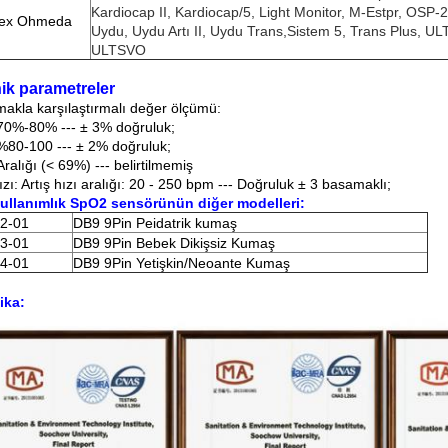
Kardiocap II, Kardiocap/5, Light Monitor, M-Estpr, OSP-2
ex Ohmeda
Uydu, Uydu Artı II, Uydu Trans,Sistem 5, Trans Plus, 
ULTSVO
ik parametreler
akla karşılaştırmalı değer ölçümü:
 70%-80% --- ± 3% doğruluk;
 %80-100 --- ± 2% doğruluk;
alığı (< 69%) --- belirtilmemiş
ızı: Artış hızı aralığı: 20 - 250 bpm --- Doğruluk ± 3 basamaklı;
ullanımlık SpO2 sensörünün diğer modelleri:
2-01
DB9 9Pin Peidatrik kumaş
3-01
DB9 9Pin Bebek Dikişsiz Kumaş
4-01
DB9 9Pin Yetişkin/Neoante Kumaş
ika: