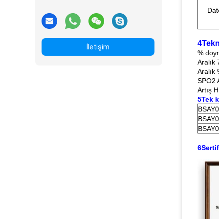
Dat
4Tekn
İletişim
% doym
Aralık
Aralık
SPO2 Ar
Artış H
5Tek k
BSAY0
BSAY0
BSAY0
6Sertif