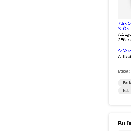
7Sık S
S: Öze
A:1Eğe
2Eğer 
S: Yere
A: Evet
Etiket:
For 
Nabı
Bu ü