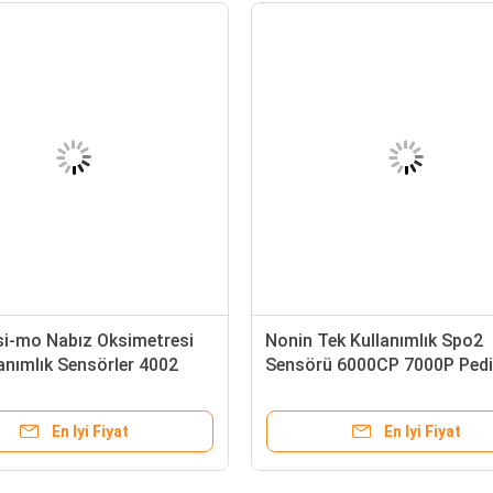
si-mo Nabız Oksimetresi
Nonin Tek Kullanımlık Spo2
anımlık Sensörler 4002
Sensörü 6000CP 7000P Pedi
 SET Kırmızı Rainbow Tech
Xpod 3012 Xpod 3012LP Be
avisi Sünger
Köpük Tek Kullanımlık SpO2
En Iyi Fiyat
En Iyi Fiyat