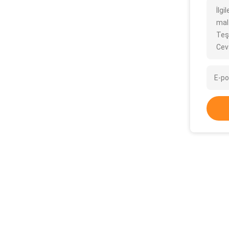
İlg
mal
Teş
Cev