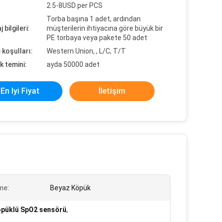
2.5-8USD per PCS
Torba başına 1 adet, ardından
 bilgileri:
müşterilerin ihtiyacına göre büyük bir
PE torbaya veya pakete 50 adet
koşulları:
Western Union, , L/C, T/T
k temini:
ayda 50000 adet
En Iyi Fiyat
İletişim
me:
Beyaz Köpük
öpüklü SpO2 sensörü
,