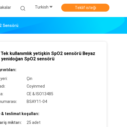
Turkish
akalar
Teklif isteği
O2 Sensörü
 Tek kullanımlık yetişkin SpO2 sensörü Beyaz
 yenidoğan SpO2 sensörü
rıntıları:
yeri:
Çin
dı:
Coyinmed
ka:
CE & ISO13485
numarası:
BSAY11-04
& teslimat koşulları:
ariş miktarı:
25 adet