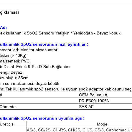
çıklaması
 Adı
tek kullanımlık SpO2 Sensörü Yetişkin / Yenidoğan - Beyaz köpük
ullanımlık SpO2 sensörünün hızlı ayrıntıları:
tegorileri: Monitor aksesuarları
tişkin (> 40Kg)
malzemesi: PVC
tı Distal: Erkek 9-Pin D-Sub Bağlantısı
rengi: Beyaz
uzunluğu: 85cm
ın son malzemesi: Beyaz köpük
ım: Tek kullanımlık spo2 sensörü ile uygun spo2 adaptör kablosunu seç
si
OEM Bölümü #
PR-E600-1005N
 Ohmeda
SAS-AF
kullanımlık SpO2 sensörünün uyumluluğu:
Üreticisi
Model
AS/3, CG/2S, CH-RS, CH/2S, CH/S, CS/3, Capnomac Ulti