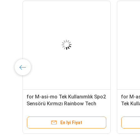
for M-asi-mo Tek Kullanımlık Spo2
for M-a
ek
Sensörü Kırmızı Rainbow Tech
Tek Kull
2329 2320 LNCS Neo Rad-7 Rad-8
4046 RD
Cilt Streç Kumaş
Bebek M
En Iyi Fiyat