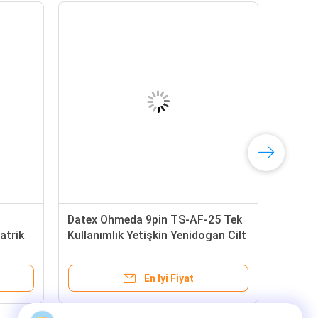
Datex Ohmeda 9pin TS-AF-25 Tek
atrik
Kullanımlık Yetişkin Yenidoğan Cilt
yaz
Streç Kumaş Tek Kullanımlık SpO2
 Probu
Probu
En Iyi Fiyat