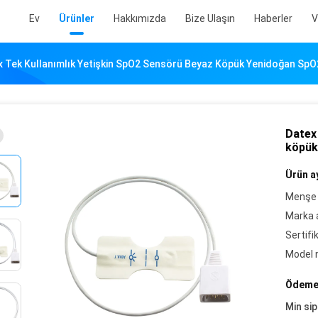
Ev
Ürünler
Hakkımızda
Bize Ulaşın
Haberler
V
x Tek Kullanımlık Yetişkin SpO2 Sensörü Beyaz Köpük Yenidoğan Sp
Datex
köpük
Ürün ay
Menşe 
Marka a
Sertifi
Model 
Ödeme 
Min sip