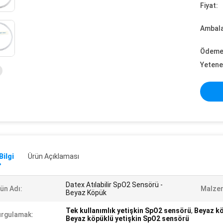
Fiyat:
Ambalaj
Ödeme 
Yetene
Bilgi
Ürün Açıklaması
Datex Atılabilir SpO2 Sensörü -
ün Adı:
Malze
Beyaz Köpük
Tek kullanımlık yetişkin SpO2 sensörü
,
Beyaz k
rgulamak:
Beyaz köpüklü yetişkin SpO2 sensörü