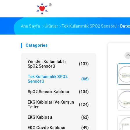
Ana Sayfa
Ürünler
Tek Kullanımlık SPO2 Sensörü
Date
Catagories
Yeniden Kullanılabilir
(137)
SpO2 Sensörü
Tek Kullanımlık SPO2
(66)
Sensörü
SpO2 Sensör Kablosu
(134)
EKG Kabloları Ve Kurşun
(124)
Teller
EKG Kablosu
(62)
EKG Gövde Kablosu
(49)