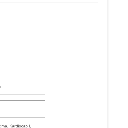
in
ma, Kardiocap I,