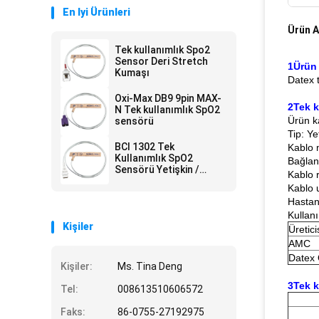
En Iyi Ürünleri
Ürün A
Tek kullanımlık Spo2
Sensor Deri Stretch
1Ürün
Kumaşı
Datex 
Oxi-Max DB9 9pin MAX-
2Tek k
N Tek kullanımlık SpO2
Ürün ka
sensörü
Tip: Ye
BCI 1302 Tek
Kablo 
Kullanımlık SpO2
Bağlan
Sensörü Yetişkin /
Kablo 
Yenidoğan 9pin spO2 -
Kablo 
Cilt streç kumaş
Hastan
Kullan
Kişiler
Üretici
AMC
Datex
Kişiler:
Ms. Tina Deng
3Tek 
Tel:
008613510606572
Faks:
86-0755-27192975