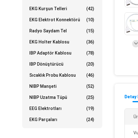
EKG Kurşun Telleri
(42)
EKG Elektrot Konnektörü
(10)
Radyo Saydam Tel
(15)
EKG Holter Kablosu
(36)
IBP Adaptör Kablosu
(78)
IBP Dönüştürücü
(20)
Sıcaklık Probu Kablosu
(46)
NIBP Manşeti
(52)
Detay 
NIBP Uzatma Tüpü
(25)
EEG Elektrotları
(19)
Ür
EKG Parçaları
(24)
Vu