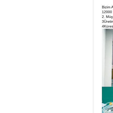
Bizim 
12000 
2. Müş
3Üreti
4Küres