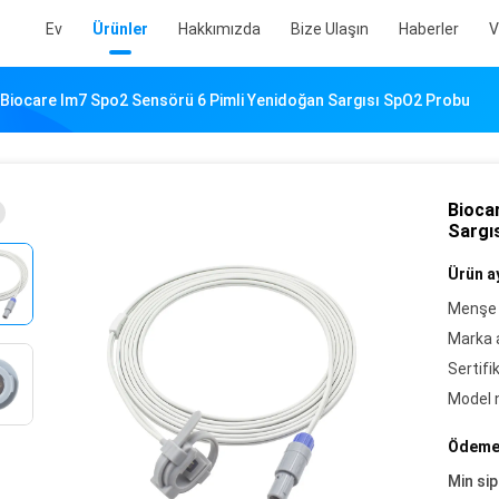
Ev
Ürünler
Hakkımızda
Bize Ulaşın
Haberler
V
Biocare Im7 Spo2 Sensörü 6 Pimli Yenidoğan Sargısı SpO2 Probu
Bioca
Sargı
Ürün ay
Menşe 
Marka a
Sertifi
Model 
Ödeme 
Min sip