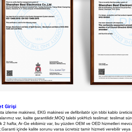
t Girişi
ta izleme makinesi, EKG makinesi ve defibrilatör için tıbbi kablo üretic
kalarımız var, kalite garantilidir;MOQ talebi yokHızlı teslimat: teslimat sü
ık 2 hafta; Ar-Ge ekibimiz var, bu yüzden OEM ve OED hizmetleri mevcut
r,Garanti içinde kalite sorunu varsa ücretsiz tamir hizmeti verebilir veya 