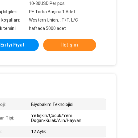
10-30USD Per pcs
 bilgileri:
PE Torba Başına 1 Adet
koşulları:
Western Union, , T/T, L/C
k temini:
haftada 5000 adet
En Iyi Fiyat
İletişim
ji:
Biyobakım Teknolojisi
Yetişkin/Çocuk/Yeni
ın Tipi:
Doğan/Kulak/Alın/Hayvan
i:
12 Aylık