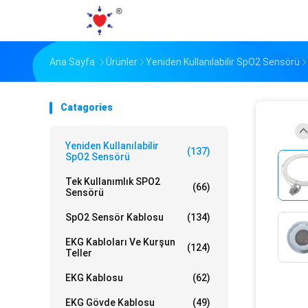
Ana Sayfa
Ürünler
Yeniden Kullanılabilir SpO2 Sensörü
Catagories
Yeniden Kullanılabilir
(137)
SpO2 Sensörü
Tek Kullanımlık SPO2
(66)
Sensörü
SpO2 Sensör Kablosu
(134)
EKG Kabloları Ve Kurşun
(124)
Teller
EKG Kablosu
(62)
EKG Gövde Kablosu
(49)