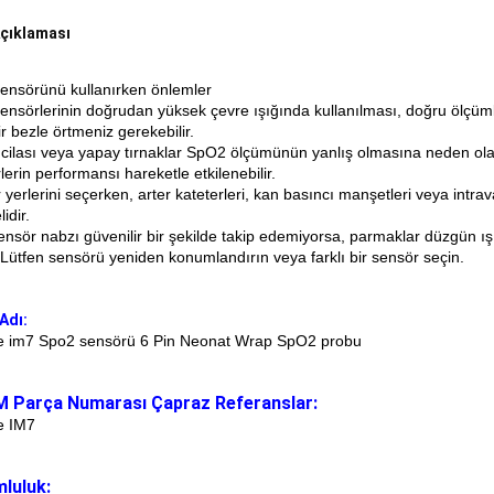
çıklaması
ensörünü kullanırken önlemler
ensörlerinin doğrudan yüksek çevre ışığında kullanılması, doğru ölçümle
r bezle örtmeniz gerekebilir.
 cilası veya yapay tırnaklar SpO2 ölçümünün yanlış olmasına neden olab
erin performansı hareketle etkilenebilir.
yerlerini seçerken, arter kateterleri, kan basıncı manşetleri veya intr
idir.
nsör nabzı güvenilir bir şekilde takip edemiyorsa, parmaklar düzgün ışık
r.Lütfen sensörü yeniden konumlandırın veya farklı bir sensör seçin.
Adı:
e im7 Spo2 sensörü 6 Pin Neonat Wrap SpO2 probu
M Parça Numarası Çapraz Referanslar:
e IM7
luluk: