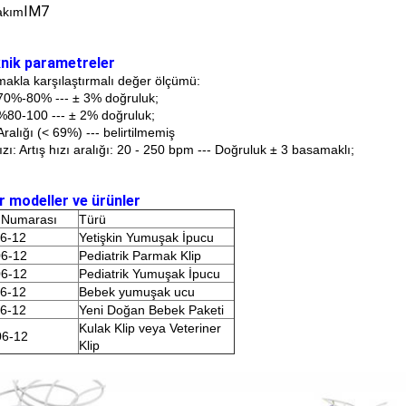
IM7
akım
knik parametreler
akla karşılaştırmalı değer ölçümü:
 70%-80% --- ± 3% doğruluk;
 %80-100 --- ± 2% doğruluk;
alığı (< 69%) --- belirtilmemiş
ızı: Artış hızı aralığı: 20 - 250 bpm --- Doğruluk ± 3 basamaklı;
r modeller ve ürünler
 Numarası
Türü
6-12
Yetişkin Yumuşak İpucu
6-12
Pediatrik Parmak Klip
6-12
Pediatrik Yumuşak İpucu
6-12
Bebek yumuşak ucu
6-12
Yeni Doğan Bebek Paketi
Kulak Klip veya Veteriner
6-12
Klip