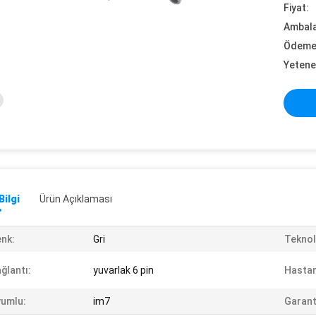
Fiyat:
Ambalaj
Ödeme 
Yetene
Bilgi
Ürün Açıklaması
nk:
Gri
Teknolo
ğlantı:
yuvarlak 6 pin
Hastan
umlu:
im7
Garant