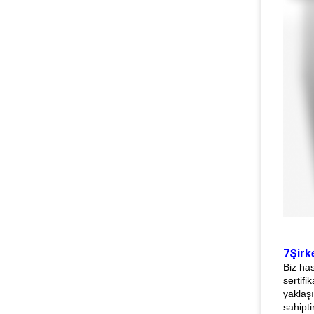
7Şirke
Biz has
sertifi
yaklaş
sahipti