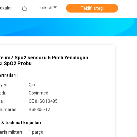
Turkish
akalar
Teklif isteği
re im7 Spo2 sensörü 6 Pimli Yenidoğan
sı SpO2 Probu
rıntıları:
yeri:
Çin
dı:
Coyinmed
ka:
CE & ISO13485
numarası:
BSF306-12
& teslimat koşulları:
ariş miktarı:
1 parça