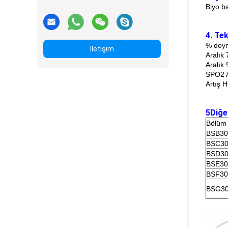
Biyo b
4. Te
% doym
İletişim
Aralık
Aralık
SPO2 Ar
Artış H
5Diğe
Bölüm
BSB30
BSC30
BSD30
BSE30
BSF30
BSG30