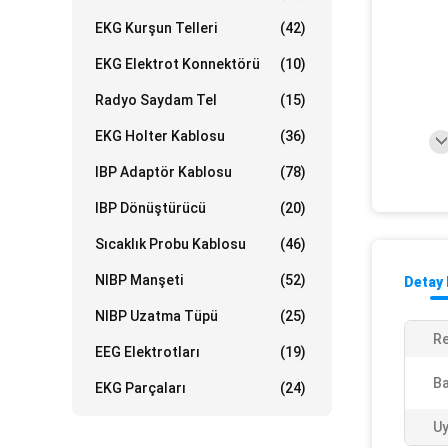
EKG Kurşun Telleri
(42)
EKG Elektrot Konnektörü
(10)
Radyo Saydam Tel
(15)
EKG Holter Kablosu
(36)
IBP Adaptör Kablosu
(78)
IBP Dönüştürücü
(20)
Sıcaklık Probu Kablosu
(46)
NIBP Manşeti
(52)
Detay 
NIBP Uzatma Tüpü
(25)
Re
EEG Elektrotları
(19)
Ba
EKG Parçaları
(24)
Uy