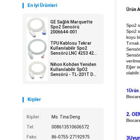
En Iyi Ürünleri
Ürün A
GE Sağlık Marquette
Spo2 s
Spo2 Sensörü
Spo2 s
2006644-001
koyu bi
TPU Kablosu Tekrar
Tırnak
Kullanılabilir Spo2
Sensörl
Sensörü LNC 4253 4254
Sensör 
M20 One Direct
verilmel
Nihon Kohden Yeniden
Eğer se
Kullanılabilir SpO2
olabili
Sensörü - TL-201T DB9
Yetişkin Parmak Klipsi
SpO2 Sensörü
1Ürün 
Biocar
Kişiler
2. OE
Kişiler:
Ms. Tina Deng
Biocar
Tel:
008613510606572
Faks:
86-0755-27192975
3Uyum