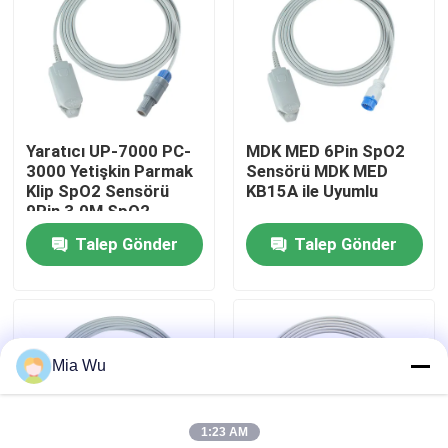
Fabrika turu
Kalite kontrol
Yaratıcı UP-7000 PC-
MDK MED 6Pin SpO2
3000 Yetişkin Parmak
Sensörü MDK MED
Bize Ulaşın
Klip SpO2 Sensörü
KB15A ile Uyumlu
9Pin 3.0M SpO2
Sonda
Talep Gönder
Talep Gönder
Haberler
Vakalar
Mia Wu
Bir teklif isteği
1:23 AM
Yeniden kullanılabilir spO2 sensörü