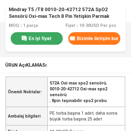
Mindray T5 /T8 0010-20-42712 572A SpO2
Sensörü Oxi-max Tech 8 Pin Yetişkin Parmak
Klipsi Taşınabilir Spo2 Probu
MOQ：1 parça
Fiyat：10-30USD Per pcs
En iyi fiyat
Bizimle iletişim kur
ÜRüN AçıKLAMASı
572A Oxi-max spo2 sensörü
,
0010-20-42712 Oxi-max spo2
Önemli Noktalar:
sensörü
,
8pin taşınabilir spo2 probu
PE torba başına 1 adet, daha sonra
Ambalaj bilgileri
büyük torba başına 25 adet