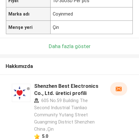
Fiyat
10-30USD Per pcs
Marka adı
Coyinmed
Menşe yeri
Çin
Daha fazla göster
Hakkımızda
Shenzhen Best Electronics
Co., Ltd. üretici profili
605 No.59 Building The
Second Industrial Tianliao
Community Yutang Street
Guangming District Shenzhen
China ,Çin
5.0