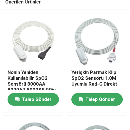
Önerilen Ürünler
Nonin Yeniden
Yetişkin Parmak Klip
Kullanılabilir SpO2
SpO2 Sensörü 1.0M
Sensörü 8000AA
Uyumlu Rad-G Direkt
8000AP 8000SS 9Pin
Ev
7500 8800 Xpod 3012
Talep Gönder
Talep Gönder
Yetişkin Parmak Klipsi
SpO2 Probu
Ürünler
Hakkımızda