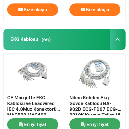
Bize ulaşın
Bize ulaşın
EKG Kablosu
(66)
GE Marqutte EKG
Nihon Kohden Ekg
Kablosu ve Leadwires
Gövde Kablosu BA-
IEC 4.0Muz Konektörü
902D ECG-FD07 ECG-
MAC500 MAC600
9010K Kurşun Teller 15
2104727-001
Pin IEC Banana 4.0
En iyi fiyat
En iyi fiyat