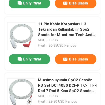
En iyi fiyat
Bize ulaşın
11 Pin Kablo Korpusları 1 3
Tekrardan Kullanılabilir Spo2
Sonda for M-asi-mo Tech Aed
Defibrillatör Monitörü
MOQ：1 PCS
Fiyat：30-35USD Per pcs
En iyi fiyat
Bize ulaşın
M-asimo uyumlu SpO2 Sensör
RD Set DCI 4050 DCI-P TC-I TF-I
Rad 7 Rad 5 Kısa SpO2 Sonda
Kablosu
MOQ：1 PCS
Fiyat：22-30 USD Per pcs