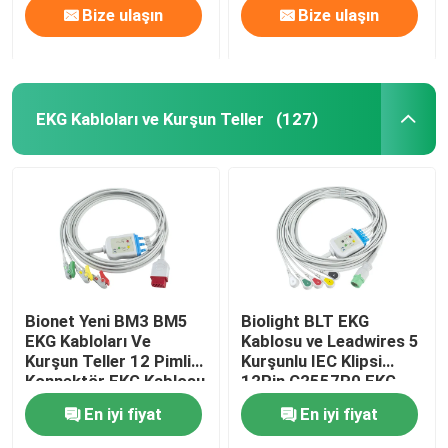
Bize ulaşın
Bize ulaşın
EKG Kabloları ve Kurşun Teller
(127)
Bionet Yeni BM3 BM5
Biolight BLT EKG
EKG Kabloları Ve
Kablosu ve Leadwires 5
Kurşun Teller 12 Pimli
Kurşunlu IEC Klipsi
Konnektör EKG Kablosu
12Pin C2557P0 EKG
3 Kurşun IEC Kapma
Kablosu
En iyi fiyat
En iyi fiyat
Klipsi