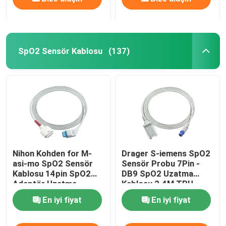
SpO2 Sensör Kablosu
(137)
Nihon Kohden for M-
Drager S-iemens SpO2
asi-mo SpO2 Sensör
Sensör Probu 7Pin -
Kablosu 14pin SpO2
DB9 SpO2 Uzatma
Adaptör Uzatma
Kablosu 2.4M TPU
Kablosu Hasta Kablosu
En iyi fiyat
En iyi fiyat