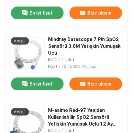
En iyi fiyat
Bize ulaşın
Mindray Datascope 7 Pin SpO2
Sensörü 3.0M Yetişkin Yumuşak
Ucu
MOQ：1 adet
Fiyat：10-15USD Per pcs
En iyi fiyat
Bize ulaşın
Ev
M-asimo Rad-97 Yeniden
Ürünler
Kullanılabilir SpO2 Sensörü
Yetişkin Yumuşak Uçlu 12 Ay
Garanti
Hakkımızda
MOQ：1 adet