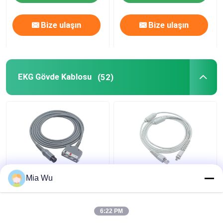
Bize ulaşın
Bize ulaşın
EKG Gövde Kablosu
(52)
IVY Biyomedikal
EKG Kamyon Kablosu
Mia Wu
Sistemler EKG Ana
HP Pagewrite
Kablosu 590317 EKG
989803129121 Trim III
Kablosu 3 Kurşunlu
USB Datascope EKG
6:22 PM
AHA EKG Kablosu
Kablosu