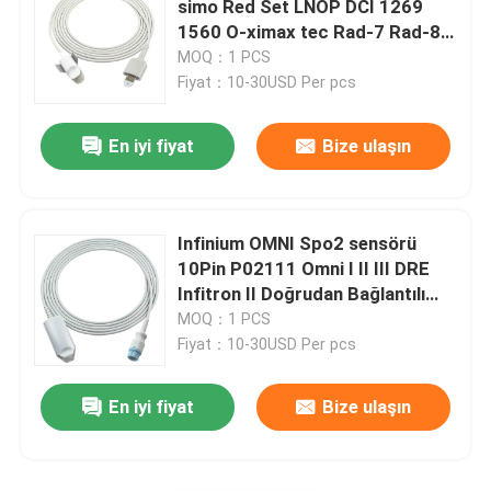
simo Red Set LNOP DCI 1269
1560 O-ximax tec Rad-7 Rad-8
Radyo Saydam Tel
Rad-57 SpO2 Sondu
MOQ：1 PCS
Fiyat：10-30USD Per pcs
EKG holter kablosu
En iyi fiyat
Bize ulaşın
IBP Adaptör Kablosu
Infinium OMNI Spo2 sensörü
IBP Dönüştürücü
10Pin P02111 Omni I II III DRE
Infitron II Doğrudan Bağlantılı
SpO2 Sondu
MOQ：1 PCS
Sıcaklık Probu Kablosu
Fiyat：10-30USD Per pcs
NIBP Manşeti
En iyi fiyat
Bize ulaşın
NIBP Uzatma Tüpü