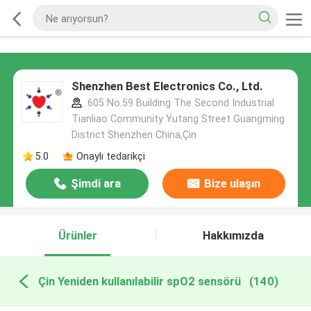
Shenzhen Best Electronics Co., Ltd.
605 No.59 Building The Second Industrial
Tianliao Community Yutang Street Guangming
District Shenzhen China,Çin
5.0
Onaylı tedarikçi
Şimdi ara
Bize ulaşın
Ürünler
Hakkımızda
Çin Yeniden kullanılabilir spO2 sensörü
(140)