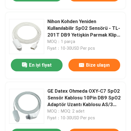
Nihon Kohden Yeniden
Kullanılabilir SpO2 Sensörü - TL-
201T DB9 Yetişkin Parmak Klipsi
SpO2 Sensörü
MOQ：1 parça
Fiyat：10-30USD Per pcs
En iyi fiyat
Bize ulaşın
GE Datex Ohmeda OXY-C7 SpO2
Sensör Kablosu 10Pin DB9 SpO2
Adaptör Uzantı Kablosu AS/3
CS/3 Capnomac Ultima Kardiyop
MOQ：MOQ: 2 adet
Fiyat：10-30USD Per pcs