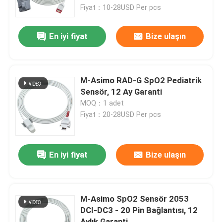
Fiyat：10-28USD Per pcs
Fabrika turu
En iyi fiyat
Bize ulaşın
Kalite kontrol
M-Asimo RAD-G SpO2 Pediatrik
Bize Ulaşın
Sensör, 12 Ay Garanti
MOQ：1 adet
Fiyat：20-28USD Per pcs
Haberler
Vakalar
En iyi fiyat
Bize ulaşın
Bir teklif isteği
M-Asimo SpO2 Sensör 2053
DCI-DC3 - 20 Pin Bağlantısı, 12
Yeniden kullanılabilir spO2 sensörü
Aylık Garanti