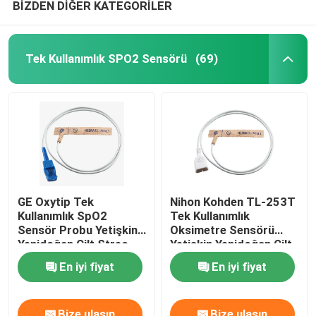
BİZDEN DİĞER KATEGORİLER
Tek Kullanımlık SPO2 Sensörü
(69)
GE Oxytip Tek
Nihon Kohden TL-253T
Kullanımlık SpO2
Tek Kullanımlık
Sensör Probu Yetişkin
Oksimetre Sensörü
Yenidoğan Cilt Streç
Yetişkin Yenidoğan Cilt
Kumaş
Streç Kumaş
En iyi fiyat
En iyi fiyat
Bize ulaşın
Bize ulaşın