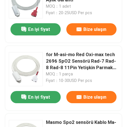
MOQ：1 adet
Fiyat：20-25USD Per pcs
Tek Kullanımlık SPO2 Sensörü
En iyi fiyat
Bize ulaşın
SpO2 Sensör Kablosu
EKG Kabloları ve Kurşun Teller
for M-asi-mo Red Oxi-max tech
2696 SpO2 Sensörü Rad-7 Rad-
8 Rad-8 11Pin Yetişkin Parmak
EKG Kablosu
Klipsi SpO2 Probu
MOQ：1 parça
Fiyat：10-30USD Per pcs
EKG Gövde Kablosu
En iyi fiyat
Bize ulaşın
EKG Kurşun Telleri
Masmo Spo2 sensörü Kablo Ma-
EKG Elektrot Konnektörü