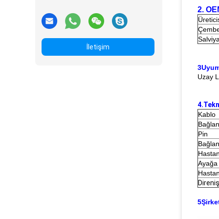
2. OE
Üretici
Çembe
Salviy
İletişim
3Uyum
Uzay L
4.Tekn
Kablo
Bağlan
Pin
Bağlan
Hastan
Ayağa 
Hastan
Direni
5Şirke