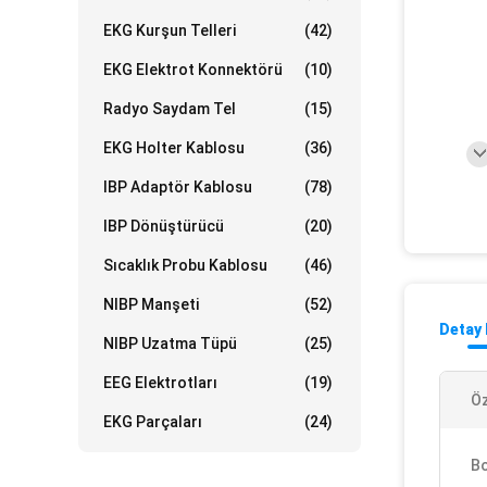
EKG Kurşun Telleri
(42)
EKG Elektrot Konnektörü
(10)
Radyo Saydam Tel
(15)
EKG Holter Kablosu
(36)
IBP Adaptör Kablosu
(78)
IBP Dönüştürücü
(20)
Sıcaklık Probu Kablosu
(46)
NIBP Manşeti
(52)
Detay 
NIBP Uzatma Tüpü
(25)
EEG Elektrotları
(19)
Öz
EKG Parçaları
(24)
Bo