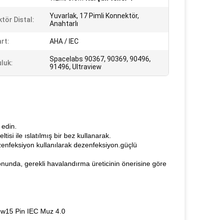
Yuvarlak, 17 Pimli Konnektör,
tör Distal:
Anahtarlı
rt:
AHA / IEC
Spacelabs 90367, 90369, 90496,
luk:
91496, Ultraview
 edin.
isi ile ıslatılmış bir bez kullanarak.
zenfeksiyon kullanılarak dezenfeksiyon.güçlü
yonunda, gerekli havalandırma üreticinin önerisine göre
ew15 Pin IEC Muz 4.0