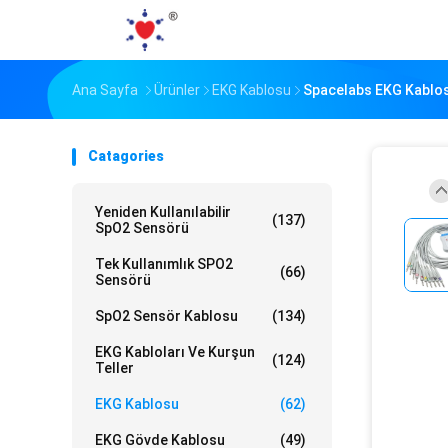
Ana Sayfa
Ürünler
EKG Kablosu
Spacelabs EKG Kablosu
Catagories
Yeniden Kullanılabilir
(137)
SpO2 Sensörü
Tek Kullanımlık SPO2
(66)
Sensörü
SpO2 Sensör Kablosu
(134)
EKG Kabloları Ve Kurşun
(124)
Teller
EKG Kablosu
(62)
EKG Gövde Kablosu
(49)