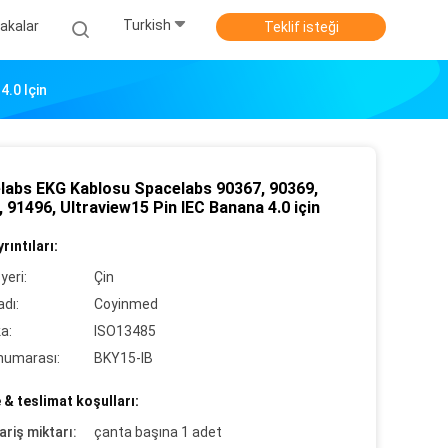
Turkish
akalar
Teklif isteği
.0 Için
labs EKG Kablosu Spacelabs 90367, 90369,
 91496, Ultraview15 Pin IEC Banana 4.0 için
rıntıları:
yeri:
Çin
dı:
Coyinmed
ka:
ISO13485
numarası:
BKY15-IB
& teslimat koşulları:
ariş miktarı:
çanta başına 1 adet