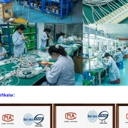
ifikalar
: