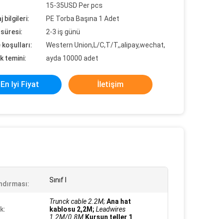
15-35USD Per pcs
 bilgileri:
PE Torba Başına 1 Adet
süresi:
2-3 iş günü
koşulları:
Western Union,L/C,T/T,,alipay,wechat,
k temini:
ayda 10000 adet
En Iyi Fiyat
İletişim
Sınıf I
andırması:
Trunck cable 2.2M;
Ana hat
k:
kablosu 2,2M;
Leadwires
1.2M/0.8M
Kurşun teller 1