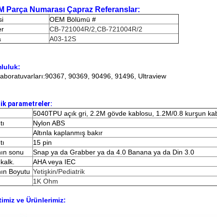
M Parça Numarası Çapraz Referanslar:
si
OEM Bölümü #
r
CB-721004R/2
,
CB-721004R/2
a
A03-12S
luluk:
aboratuvarları:90367, 90369, 90496, 91496, Ultraview
ik parametreler:
5040TPU açık gri, 2.2M gövde kablosu, 1.2M/0.8 kurşun kab
tı
Nylon ABS
Altınla kaplanmış bakır
tı
15 pin
ın sonu
Snap ya da Grabber ya da 4.0 Banana ya da Din 3.0
kalk.
AHA veya IEC
ın Boyutu
Yetişkin/Pediatrik
ş
1K Ohm
timiz ve Ürünlerimiz: