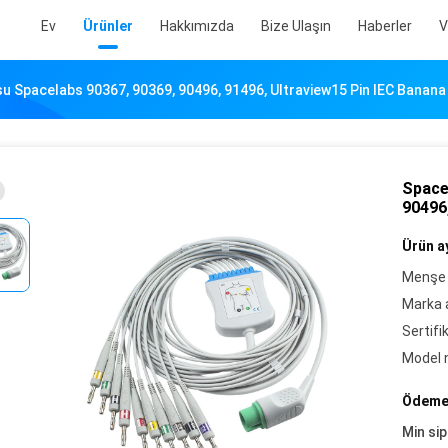
Ev
Ürünler
Hakkımızda
Bize Ulaşın
Haberler
V
 Spacelabs 90367, 90369, 90496, 91496, Ultraview15 Pin IEC Banana 4
Space
90496,
Ürün ay
Menşe 
Marka a
Sertifi
Model 
Ödeme 
Min sip