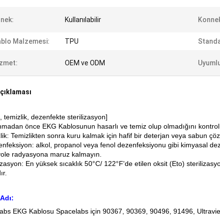
nek:
Kullanılabilir
Konnek
blo Malzemesi:
TPU
Standa
zmet:
OEM ve ODM
Uyumlu
çıklaması
 temizlik, dezenfekte sterilizasyon]
nmadan önce EKG Kablosunun hasarlı ve temiz olup olmadığını kontrol
ik: Temizlikten sonra kuru kalmak için hafif bir deterjan veya sabun çözelt
enfeksiyon: alkol, propanol veya fenol dezenfeksiyonu gibi kimyasal de
iyole radyasyona maruz kalmayın.
izasyon: En yüksek sıcaklık 50°C/ 122°F'de etilen oksit (Eto) sterilizas
ır.
Adı:
abs EKG Kablosu Spacelabs için 90367, 90369, 90496, 91496, Ultravi