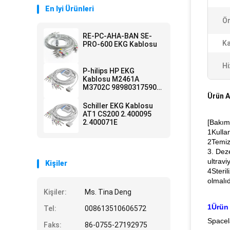
En Iyi Ürünleri
Ör
RE-PC-AHA-BAN SE-
Ka
PRO-600 EKG Kablosu
Hi
P-hilips HP EKG
Kablosu M2461A
M3702C 989803175901
EKG Kablosu ve Kurşun
Ürün A
Teller 15 Pimli IEC
Schiller EKG Kablosu
Banana 4.0
AT1 CS200 2.400095
2.400071E
[Bakım,
1Kulla
2Temizl
3. Dez
ultrav
Kişiler
4Steril
olmalıd
Kişiler:
Ms. Tina Deng
1Ürün 
Tel:
008613510606572
Spacel
Faks:
86-0755-27192975