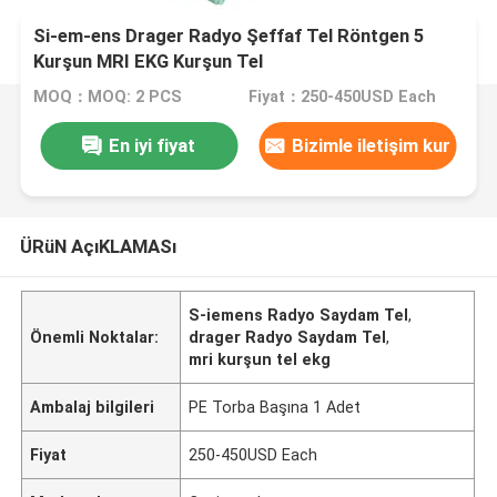
Si-em-ens Drager Radyo Şeffaf Tel Röntgen 5
Kurşun MRI EKG Kurşun Tel
MOQ：MOQ: 2 PCS
Fiyat：250-450USD Each
En iyi fiyat
Bizimle iletişim kur
ÜRüN AçıKLAMASı
S-iemens Radyo Saydam Tel
,
Önemli Noktalar:
drager Radyo Saydam Tel
,
mri kurşun tel ekg
Ambalaj bilgileri
PE Torba Başına 1 Adet
Fiyat
250-450USD Each