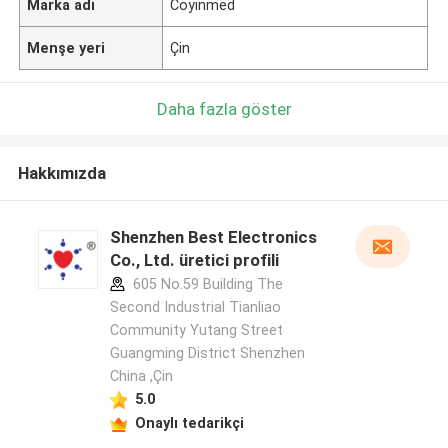
Marka adı
Coyinmed
Menşe yeri
Çin
Daha fazla göster
Hakkımızda
Shenzhen Best Electronics
Co., Ltd. üretici profili
605 No.59 Building The
Second Industrial Tianliao
Community Yutang Street
Guangming District Shenzhen
China ,Çin
5.0
Onaylı tedarikçi