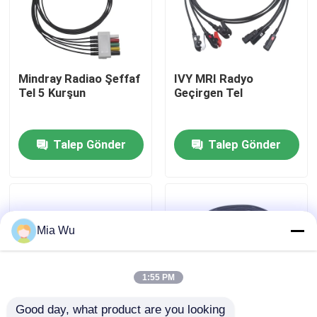
Fabrika turu
Mindray Radiao Şeffaf
IVY MRI Radyo
Kalite kontrol
Tel 5 Kurşun
Geçirgen Tel
Bize Ulaşın
Talep Gönder
Talep Gönder
Haberler
Vakalar
Mia Wu
Bir teklif isteği
1:55 PM
Yeniden kullanılabilir spO2 sensörü
Good day, what product are you looking 