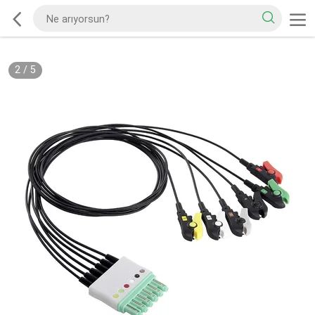
2
/
5