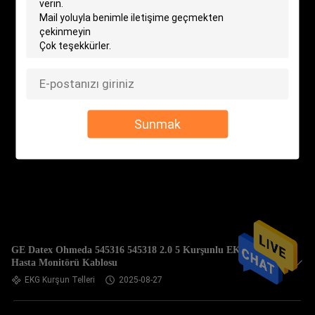
Sunmak
GE Datex Ohmeda 545316 545318 2.0 5 Kurşunlu EKG EKG
Hasta Monitörü Kablosu
EKG Kurşun Telleri
2025-08-27